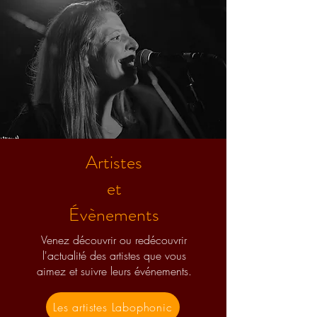
Artistes
et
Évènements
Venez découvrir ou redécouvrir
l'actualité des artistes que vous
aimez et suivre leurs événements.
Les artistes Labophonic