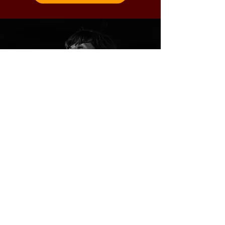
©
2021-2023
par
Propulse Projet
|
Insta
Propulse_projet
|
Conseil en
communication