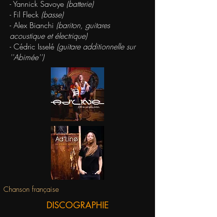
- Yannick Savoye
(batterie)
- Fil Fleck
(basse)
- Alex Bianchi
(bariton, guitares
acoustique et électrique)
- Cédric Isselé
(guitare additionnelle sur
''Abimée'')
Chanson française
DISCOGRAPHIE