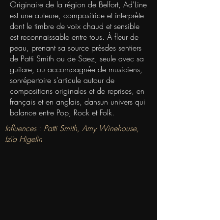
Originaire de la région de Belfort, Ad'Line
est une auteure, compositrice et interprète
dont le timbre de voix chaud et sensible
est reconnaissable entre tous. À fleur de
peau, prenant sa source prèsdes sentiers
de Patti Smith ou de Saez, seule avec sa
guitare, ou accompagnée de musiciens,
sonrépertoire s’articule autour de
compositions originales et de reprises, en
français et en anglais, dansun univers qui
balance entre Pop, Rock et Folk.
Influences : Patti Smith, Amy Winehouse,
Izïa Higelin