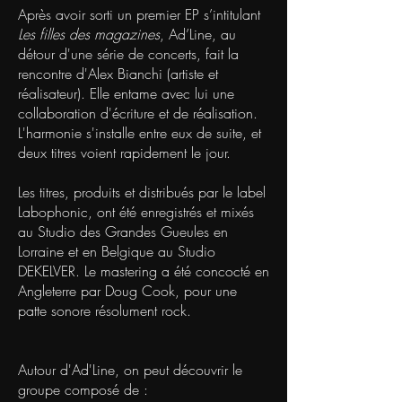
Après avoir sorti un premier EP s’intitulant
Les filles des magazines
, Ad’Line, au
détour d'une série de concerts, fait la
rencontre d'Alex Bianchi (artiste et
réalisateur). Elle entame avec lui une
collaboration d'écriture et de réalisation.
L'harmonie s'installe entre eux de suite, et
deux titres voient rapidement le jour.
Les titres, produits et distribués par le label
Labophonic, ont été enregistrés et mixés
au Studio des Grandes Gueules en
Lorraine et en Belgique au Studio
DEKELVER. Le mastering a été concocté en
Angleterre par Doug Cook, pour une
patte sonore résolument rock.
Autour d'Ad'Line, on peut découvrir le
groupe composé de :