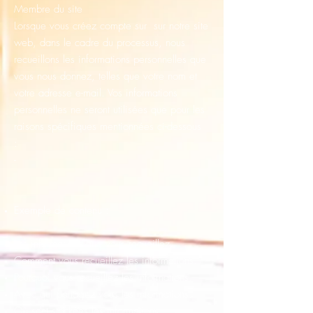
Membre du site
Lorsque vous créez compte sur sur notre site
web, dans le cadre du processus, nous
recueillons les informations personnelles que
vous nous donnez, telles que votre nom et
votre adresse e-mail. Vos informations
personnelles ne seront utilisées que pour les
raisons spécifiques mentionnées ci-dessous
:
-
Exemple de contenu :
Les informations que vous recueillez.
Comment vous recueillez les informations.
Pourquoi vous recueillez les informations.
Avec qui partagez vous les informations.
Où sont stockées les informations.