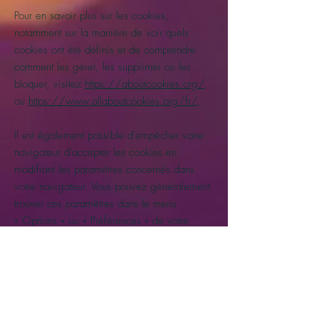
Pour en savoir plus sur les cookies,
notamment sur la manière de voir quels
cookies ont été définis et de comprendre
comment les gérer, les supprimer ou les
bloquer, visitez
https://aboutcookies.org/
ou
https://www.allaboutcookies.org/fr/
.
Il est également possible d'empêcher votre
navigateur d'accepter les cookies en
modifiant les paramètres concernés dans
votre navigateur. Vous pouvez généralement
trouver ces paramètres dans le menu
«
Options
»
ou
«
Préférences
»
de votre
navigateur.
Veuillez noter que la suppression de nos
cookies ou la désactivation de futurs
cookies ou technologies de suivi pourront