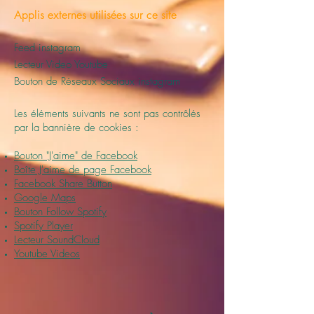
Applis externes utilisées sur ce site
Feed instagram
Lecteur Video Youtube
Bouton de Réseaux Sociaux instagram
Les éléments suivants ne sont pas contrôlés
par la bannière de cookies :
Bouton "J'aime" de Facebook
Boîte J'aime de page Facebook
Facebook Share Button
Google Maps
Bouton Follow Spotify
Spotify Player
Lecteur SoundCloud
Youtube Videos