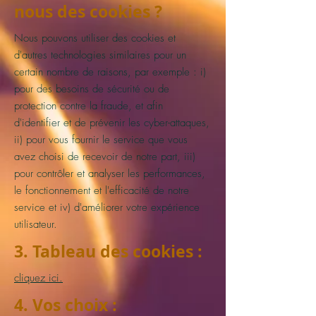
nous des cookies ?
Nous pouvons utiliser des cookies et
d'autres technologies similaires pour un
certain nombre de raisons, par exemple : i)
pour des besoins de sécurité ou de
protection contre la fraude, et afin
d'identifier et de prévenir les cyber-attaques,
ii) pour vous fournir le service que vous
avez choisi de recevoir de notre part, iii)
pour contrôler et analyser les performances,
le fonctionnement et l'efficacité de notre
service et iv) d'améliorer votre expérience
utilisateur.
3. Tableau des cookies :
cliquez ici.
4. Vos choix :