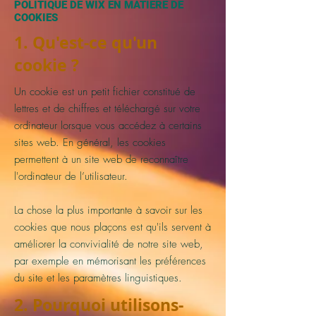
POLITIQUE DE WIX EN MATIÈRE DE
COOKIES
1. Qu'est-ce qu'un
cookie ?
Un cookie est un petit fichier constitué de
lettres et de chiffres et téléchargé sur votre
ordinateur lorsque vous accédez à certains
sites web. En général, les cookies
permettent à un site web de reconnaître
l'ordinateur de l’utilisateur.
La chose la plus importante à savoir sur les
cookies que nous plaçons est qu'ils servent à
améliorer la convivialité de notre site web,
par exemple en mémorisant les préférences
du site et les paramètres linguistiques.
2. Pourquoi utilisons-