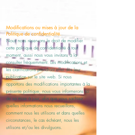
Combien de temps sont conservées les
informations.
Comment vous protégez les informations.
Modifications ou mises à jour de la
Politique de confidentialité.
Nous nous réservons le droit de modifier
cette politique de confidentialité à tout
moment, aussi nous vous invitons à la
consulter fréquemment. Les modifications et
les clarifications prendront effet dès leur
publication sur le site web. Si nous
apportons des modifications importantes à la
présente politique, nous vous informerons ici
de sa mise à jour, afin que vous sachiez
quelles informations nous recueillons,
comment nous les utilisons et dans quelles
circonstances, le cas échéant, nous les
utilisons et/ou les divulguons.