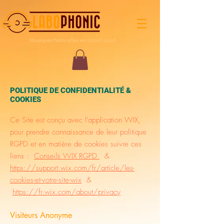
Musiques Naturelles en circuit court
POLITIQUE DE CONFIDENTIALITÉ &
COOKIES
Ce Site est conçu avec l'application WIX,
pour prendre connaissance de leur politique
RGPD et en matière de cookies suivre ces
liens :
Conseils WIX RGPD
&
https://support.wix.com/fr/article/les-
cookies-et-votre-site-wix
&
https://fr.wix.com/about/privacy
Visiteurs Anonyme