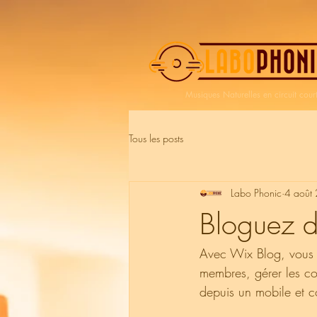
Musiques Naturelles en circuit cour
Tous les posts
Labo Phonic
4 août
Bloguez d
Avec Wix Blog, vous p
membres, gérer les com
depuis un mobile et 