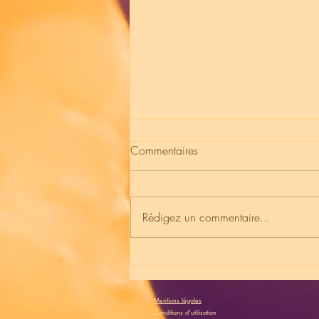
Commentaires
Rédigez un commentaire...
Gérez votre blog depuis votre
site live
Mentions légales
Conditions d'utilisation