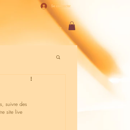
Se connecter
ES
L'ACTU MUSICALE
CONTACT
s, suivre des 
e site live 