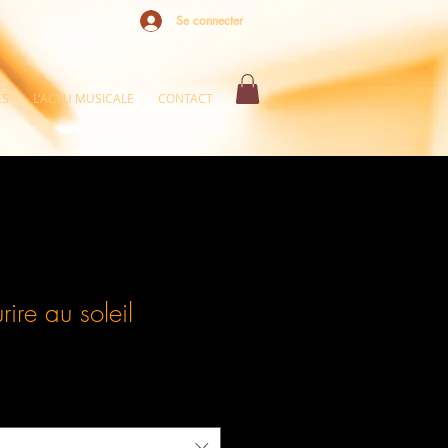
Se connecter
ES
L'ACTU MUSICALE
CONTACT
rire au soleil