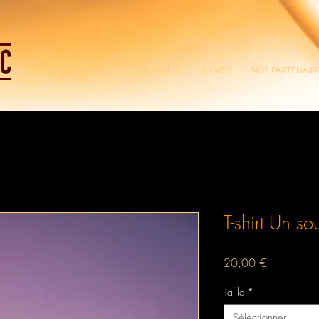
ACCUEIL
LES ARTISTES
LE LABEL
NOS PARTENAIR
t
T-shirt Un sou
Prix
20,00 €
Taille
*
Sélectionner